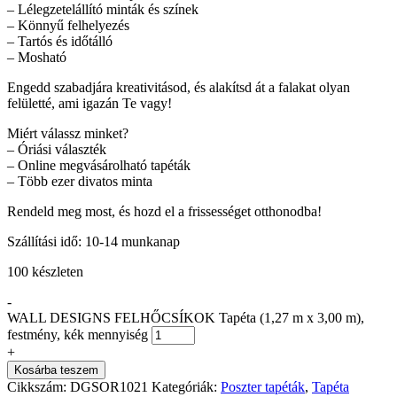
– Lélegzetelállító minták és színek
– Könnyű felhelyezés
– Tartós és időtálló
– Mosható
Engedd szabadjára kreativitásod, és alakítsd át a falakat olyan
felületté, ami igazán Te vagy!
Miért válassz minket?
– Óriási választék
– Online megvásárolható tapéták
– Több ezer divatos minta
Rendeld meg most, és hozd el a frissességet otthonodba!
Szállítási idő: 10-14 munkanap
100 készleten
-
WALL DESIGNS FELHŐCSÍKOK Tapéta (1,27 m x 3,00 m),
festmény, kék mennyiség
+
Kosárba teszem
Cikkszám:
DGSOR1021
Kategóriák:
Poszter tapéták
,
Tapéta