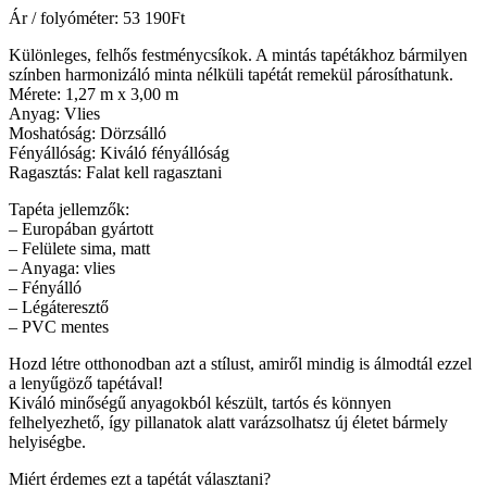
Ár / folyóméter:
53 190
Ft
Különleges, felhős festménycsíkok. A mintás tapétákhoz bármilyen
színben harmonizáló minta nélküli tapétát remekül párosíthatunk.
Mérete: 1,27 m x 3,00 m
Anyag: Vlies
Moshatóság: Dörzsálló
Fényállóság: Kiváló fényállóság
Ragasztás: Falat kell ragasztani
Tapéta jellemzők:
– Europában gyártott
– Felülete sima, matt
– Anyaga: vlies
– Fényálló
– Légáteresztő
– PVC mentes
Hozd létre otthonodban azt a stílust, amiről mindig is álmodtál ezzel
a lenyűgöző tapétával!
Kiváló minőségű anyagokból készült, tartós és könnyen
felhelyezhető, így pillanatok alatt varázsolhatsz új életet bármely
helyiségbe.
Miért érdemes ezt a tapétát választani?