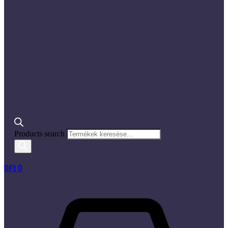
Products search
0
Ft
0