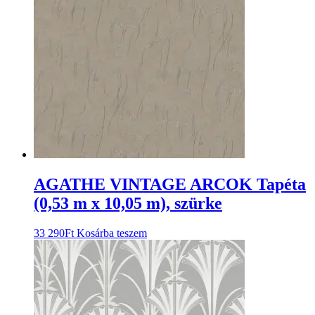
AGATHE VINTAGE ARCOK Tapéta
(0,53 m x 10,05 m), szürke
33 290
Ft
Kosárba teszem