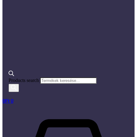
Products search
0
Ft
0