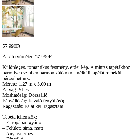
57 990
Ft
Ár / folyóméter:
57 990
Ft
Különleges, romantikus festmény, erdei kép. A mintás tapétákhoz
bármilyen színben harmonizáló minta nélküli tapétát remekül
párosíthatunk.
Mérete: 1,27 m x 3,00 m
Anyag: Vlies
Moshatóság: Dörzsálló
Fényállóság: Kiváló fényállóság
Ragasztás: Falat kell ragasztani
Tapéta jellemzők:
– Europában gyártott
– Felülete sima, matt
– Anyaga: vlies