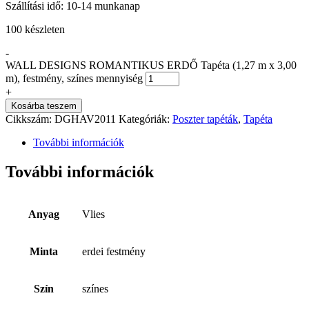
Szállítási idő: 10-14 munkanap
100 készleten
-
WALL DESIGNS ROMANTIKUS ERDŐ Tapéta (1,27 m x 3,00
m), festmény, színes mennyiség
+
Kosárba teszem
Cikkszám:
DGHAV2011
Kategóriák:
Poszter tapéták
,
Tapéta
További információk
További információk
Anyag
Vlies
Minta
erdei festmény
Szín
színes