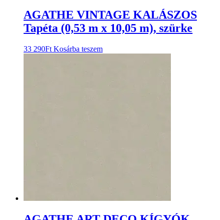
AGATHE VINTAGE KALÁSZOS
Tapéta (0,53 m x 10,05 m), szürke
33 290
Ft
Kosárba teszem
AGATHE ART DECO KÍGYÓK