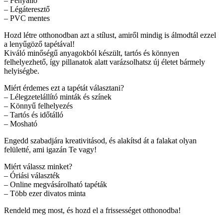
– Fényálló
– Légáteresztő
– PVC mentes
Hozd létre otthonodban azt a stílust, amiről mindig is álmodtál ezzel
a lenyűgöző tapétával!
Kiváló minőségű anyagokból készült, tartós és könnyen
felhelyezhető, így pillanatok alatt varázsolhatsz új életet bármely
helyiségbe.
Miért érdemes ezt a tapétát választani?
– Lélegzetelállító minták és színek
– Könnyű felhelyezés
– Tartós és időtálló
– Mosható
Engedd szabadjára kreativitásod, és alakítsd át a falakat olyan
felületté, ami igazán Te vagy!
Miért válassz minket?
– Óriási választék
– Online megvásárolható tapéták
– Több ezer divatos minta
Rendeld meg most, és hozd el a frissességet otthonodba!