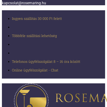
kapcsolat@rosemaring.hu
Ingyen szállítás 30 000 Ft felett
Többféle szállítási lehetőség
Telefonos ügyfélszolgálat 8 – 16 óra között
Online ügyfélszolgálat - Chat