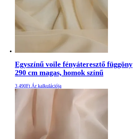
Egyszínű voile fényáteresztő függöny
290 cm magas, homok színű
3 490
Ft
Ár kalkulációja