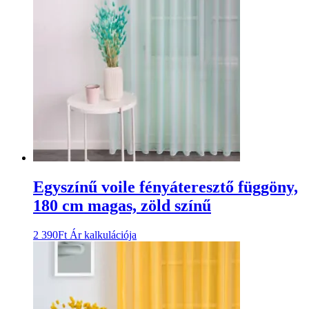
Egyszínű voile fényáteresztő függöny,
180 cm magas, zöld színű
2 390
Ft
Ár kalkulációja