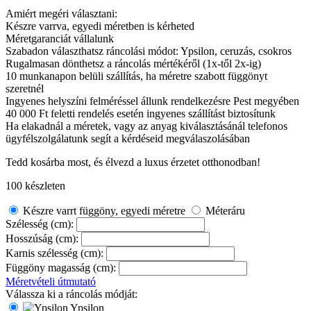
Amiért megéri választani:
Készre varrva, egyedi méretben is kérheted
Méretgaranciát vállalunk
Szabadon választhatsz ráncolási módot: Ypsilon, ceruzás, csokros
Rugalmasan dönthetsz a ráncolás mértékéről (1x-től 2x-ig)
10 munkanapon belüli szállítás, ha méretre szabott függönyt
szeretnél
Ingyenes helyszíni felméréssel állunk rendelkezésre Pest megyében
40 000 Ft feletti rendelés esetén ingyenes szállítást biztosítunk
Ha elakadnál a méretek, vagy az anyag kiválasztásánál telefonos
ügyfélszolgálatunk segít a kérdéseid megválaszolásában
Tedd kosárba most, és élvezd a luxus érzetet otthonodban!
100 készleten
Készre varrt függöny, egyedi méretre
Méteráru
Szélesség (cm):
Hosszúság (cm):
Karnis szélesség (cm):
Függöny magasság (cm):
Méretvételi útmutató
Válassza ki a ráncolás módját:
Ypsilon