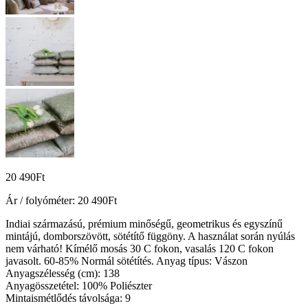
20 490
Ft
Ár / folyóméter:
20 490
Ft
Indiai származású, prémium minőségű, geometrikus és egyszínű
mintájú, domborszövött, sötétítő függöny. A használat során nyúlás
nem várható! Kímélő mosás 30 C fokon, vasalás 120 C fokon
javasolt. 60-85% Normál sötétítés. Anyag típus: Vászon
Anyagszélesség (cm): 138
Anyagösszetétel: 100% Poliészter
Mintaismétlődés távolsága: 9