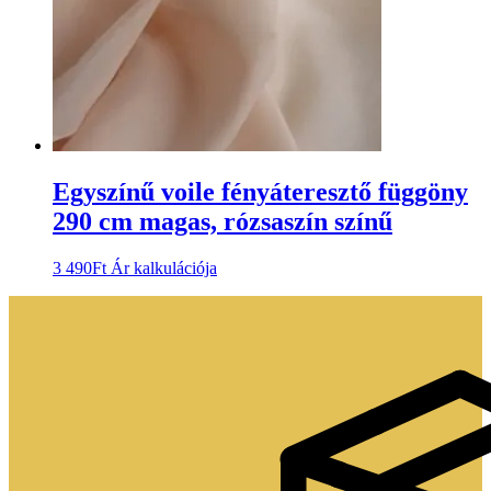
Egyszínű voile fényáteresztő függöny
290 cm magas, rózsaszín színű
3 490
Ft
Ár kalkulációja