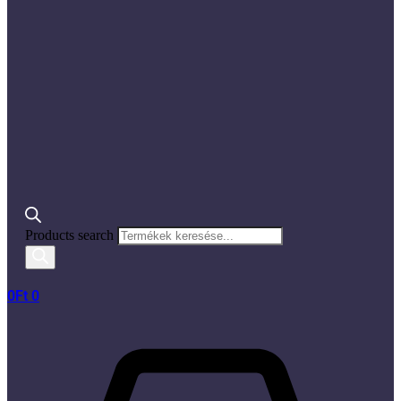
Products search
0
Ft
0