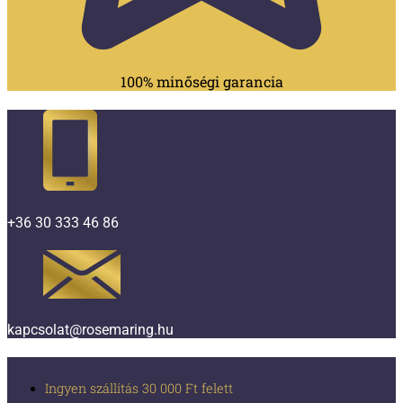
100% minőségi garancia
+36 30 333 46 86
kapcsolat@rosemaring.hu
Ingyen szállítás 30 000 Ft felett