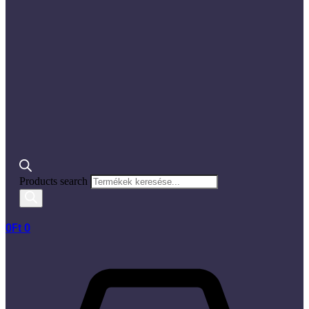
Products search
0
Ft
0