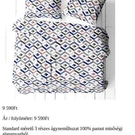
9 590
Ft
Ár / folyóméter:
9 590
Ft
Standard méretű 3 részes ágyneműhuzat 100% pamut minőségi
alapanyagból.