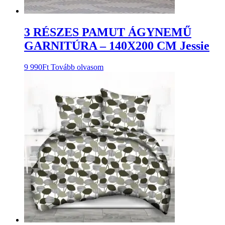
3 RÉSZES PAMUT ÁGYNEMŰ
GARNITÚRA – 140X200 CM Jessie
9 990
Ft
Tovább olvasom