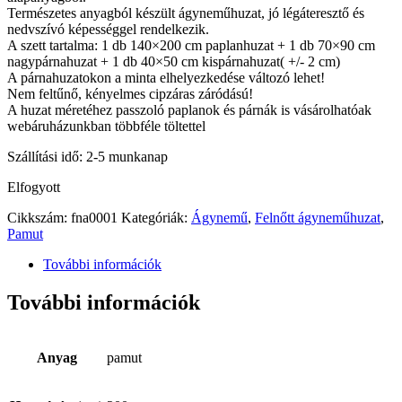
Természetes anyagból készült ágyneműhuzat, jó légáteresztő és
nedvszívó képességgel rendelkezik.
A szett tartalma: 1 db 140×200 cm paplanhuzat + 1 db 70×90 cm
nagypárnahuzat + 1 db 40×50 cm kispárnahuzat( +/- 2 cm)
A párnahuzatokon a minta elhelyezkedése változó lehet!
Nem feltűnő, kényelmes cipzáras záródású!
A huzat méretéhez passzoló paplanok és párnák is vásárolhatóak
webáruházunkban többféle töltettel
Szállítási idő: 2-5 munkanap
Elfogyott
Cikkszám:
fna0001
Kategóriák:
Ágynemű
,
Felnőtt ágyneműhuzat
,
Pamut
További információk
További információk
Anyag
pamut