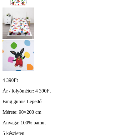
4 390
Ft
Ár / folyóméter:
4 390
Ft
Bing gumis Lepedő
Mérete: 90×200 cm
Anyaga: 100% pamut
5 készleten