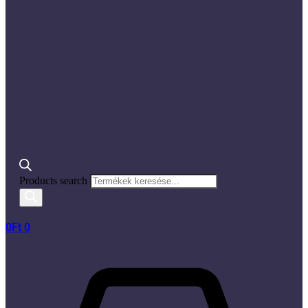
Products search
0
Ft
0