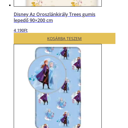
Disney Az Oroszlánkirály Trees gumis
lepedő 90×200 cm
4 190
Ft
KOSÁRBA TESZEM