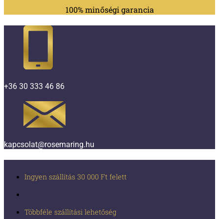
100% minőségi garancia
+36 30 333 46 86
kapcsolat@rosemaring.hu
Ingyen szállítás 30 000 Ft felett
Többféle szállítási lehetőség