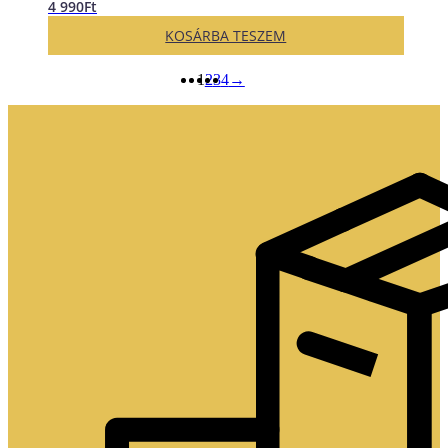
4 990
Ft
KOSÁRBA TESZEM
1
2
3
4
→