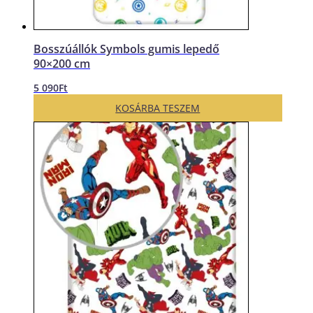
Bosszúállók Symbols gumis lepedő
90×200 cm
5 090
Ft
KOSÁRBA TESZEM