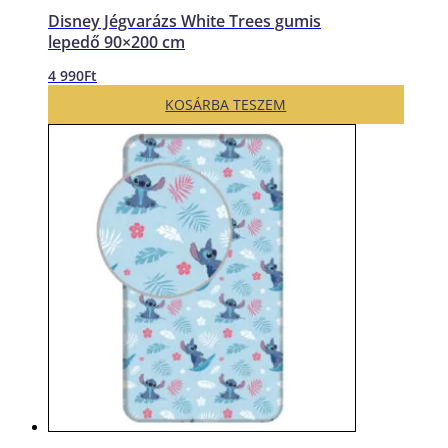
Disney Jégvarázs White Trees gumis
lepedő 90×200 cm
4 990
Ft
KOSÁRBA TESZEM