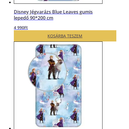
Disney Jégvarázs Blue Leaves gumis
lepedő 90*200 cm
4 990
Ft
KOSÁRBA TESZEM