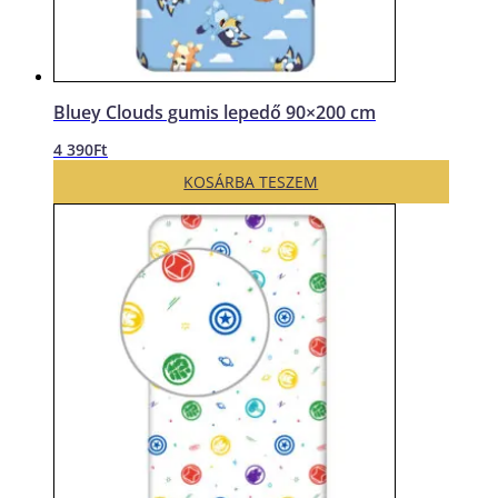
Bluey Clouds gumis lepedő 90×200 cm
4 390
Ft
KOSÁRBA TESZEM