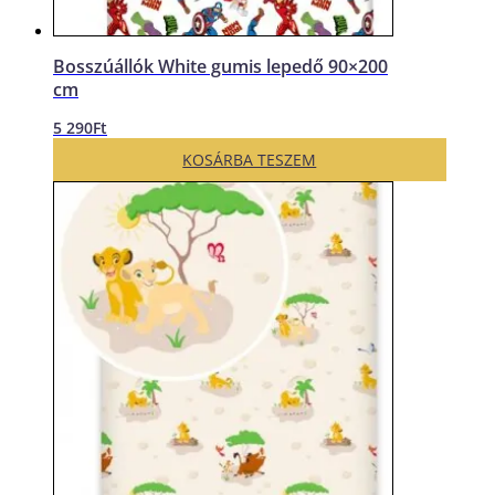
Bosszúállók White gumis lepedő 90×200
cm
5 290
Ft
KOSÁRBA TESZEM