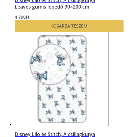
Disney Lilo és Stitch, A csillagkutya
Leaves gumis lepedő 90×200 cm
4 790
Ft
KOSÁRBA TESZEM
Disney Lilo és Stitch, A csillagkutya