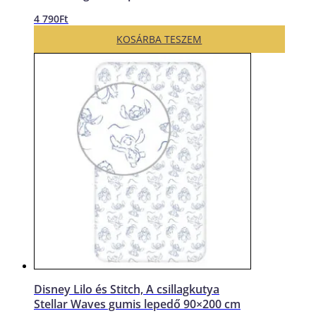
4 790
Ft
KOSÁRBA TESZEM
Disney Lilo és Stitch, A csillagkutya
Stellar Waves gumis lepedő 90×200 cm