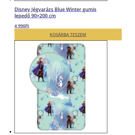
Disney Jégvarázs Blue Winter gumis
lepedő 90×200 cm
4 990
Ft
KOSÁRBA TESZEM