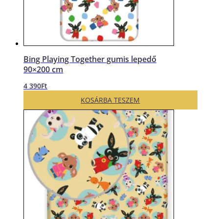
Bing Playing Together gumis lepedő
90×200 cm
4 390
Ft
KOSÁRBA TESZEM