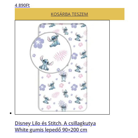
4 890
Ft
KOSÁRBA TESZEM
Disney Lilo és Stitch, A csillagkutya
White gumis lepedő 90×200 cm