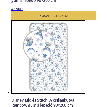
gumis lepedő 90×200 cm
4 990
Ft
KOSÁRBA TESZEM
Disney Lilo és Stitch, A csillagkutya
Rainbow gumis lepedő 90×200 cm