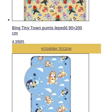
Bing Tiny Town gumis lepedő 90×200
cm
4 390
Ft
KOSÁRBA TESZEM