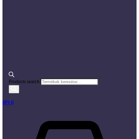
Products search
0
Ft
0