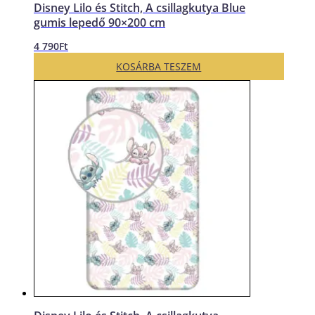
Disney Lilo és Stitch, A csillagkutya Blue
gumis lepedő 90×200 cm
4 790
Ft
KOSÁRBA TESZEM