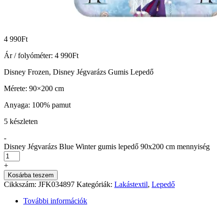
4 990
Ft
Ár / folyóméter:
4 990
Ft
Disney Frozen, Disney Jégvarázs Gumis Lepedő
Mérete: 90×200 cm
Anyaga: 100% pamut
5 készleten
-
Disney Jégvarázs Blue Winter gumis lepedő 90x200 cm mennyiség
+
Kosárba teszem
Cikkszám:
JFK034897
Kategóriák:
Lakástextil
,
Lepedő
További információk