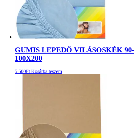
GUMIS LEPEDŐ VILÁSOSKÉK 90-
100X200
5 500
Ft
Kosárba teszem