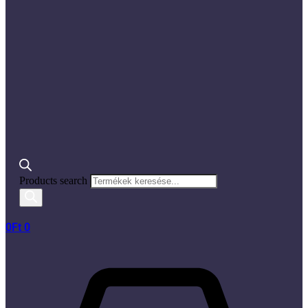
Products search
0
Ft
0