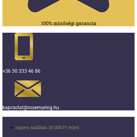
100% minőségi garancia
+36 30 333 46 86
kapcsolat@rosemaring.hu
Ingyen szállítás 30 000 Ft felett