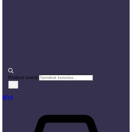
Products search
0
Ft
0