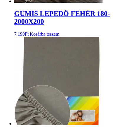
GUMIS LEPEDŐ FEHÉR 180-
2000X200
7 190
Ft
Kosárba teszem