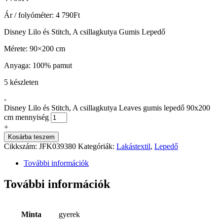
Ár / folyóméter:
4 790
Ft
Disney Lilo és Stitch, A csillagkutya Gumis Lepedő
Mérete: 90×200 cm
Anyaga: 100% pamut
5 készleten
-
Disney Lilo és Stitch, A csillagkutya Leaves gumis lepedő 90x200
cm mennyiség
+
Kosárba teszem
Cikkszám:
JFK039380
Kategóriák:
Lakástextil
,
Lepedő
További információk
További információk
Minta
gyerek