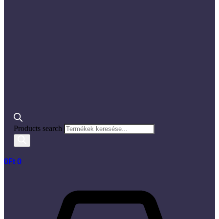
Products search
0
Ft
0