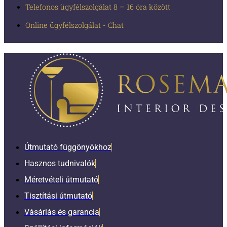
Telefonos ügyfélszolgálat 8 – 16 óra között
Online ügyfélszolgálat - Chat
Útmutató függönyökhoz
Hasznos tudnivalók
Méretvételi útmutató
Tisztítási útmutató
Vásárlás és garancia