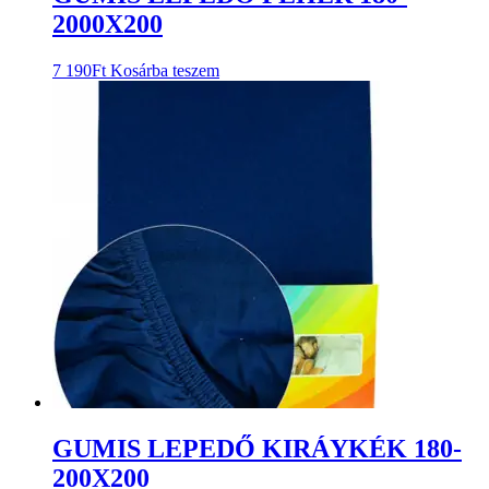
2000X200
7 190
Ft
Kosárba teszem
GUMIS LEPEDŐ KIRÁYKÉK 180-
200X200