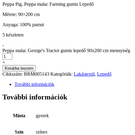
Peppa Pig, Peppa malac Farming gumis Lepedő
Mérete: 90×200 cm
Anyaga: 100% pamut
5 készleten
-
Peppa malac George's Tractor gumis lepedő 90x200 cm mennyiség
+
Kosárba teszem
Cikkszám:
BRM005143
Kategóriák:
Lakástextil
,
Lepedő
További információk
További információk
Minta
gyerek
Szín
színes