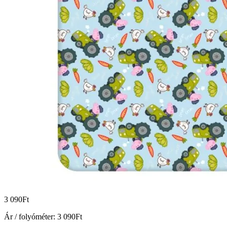
3 090
Ft
Ár / folyóméter:
3 090
Ft