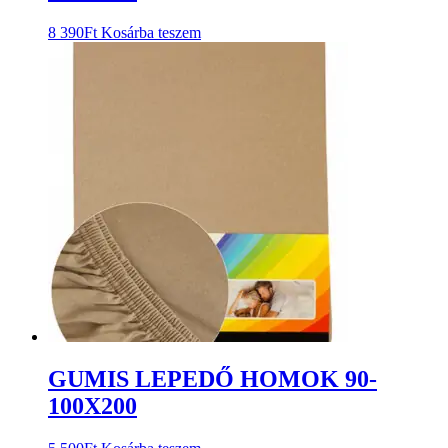
8 390
Ft
Kosárba teszem
GUMIS LEPEDŐ HOMOK 90-
100X200