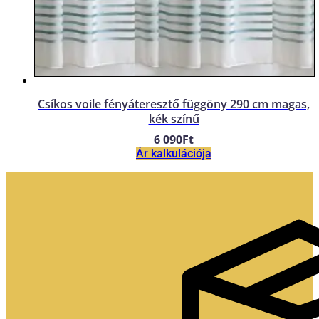
Csíkos voile fényáteresztő függöny 290 cm magas,
kék színű
6 090
Ft
Ár kalkulációja