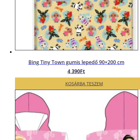
Bing Tiny Town gumis lepedő 90×200 cm
4 390
Ft
KOSÁRBA TESZEM