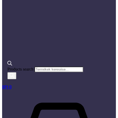
Products search
0
Ft
0