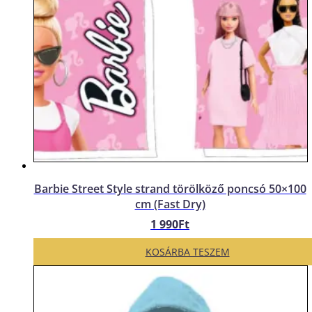
Barbie Street Style strand törölköző poncsó 50×100
cm (Fast Dry)
1 990
Ft
KOSÁRBA TESZEM