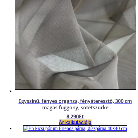
Egyszínű, fényes organza, fényáteresztő, 300 cm
magas függöny, sötétszürke
8 290
Ft
Ár kalkulációja