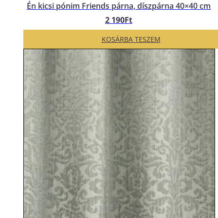
Én kicsi pónim Friends párna, díszpárna 40×40 cm
2 190
Ft
KOSÁRBA TESZEM