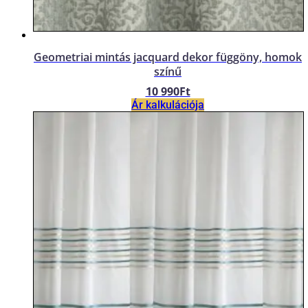
Geometriai mintás jacquard dekor függöny, homok
színű
10 990
Ft
Ár kalkulációja