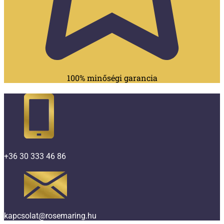
100% minőségi garancia
+36 30 333 46 86
kapcsolat@rosemaring.hu