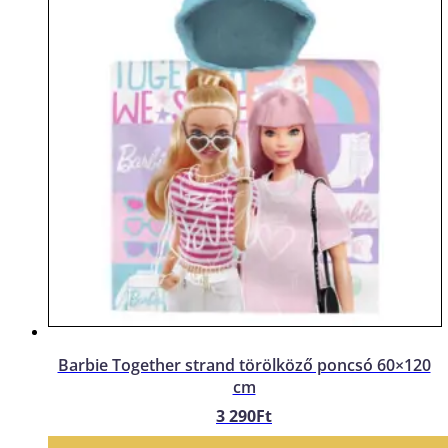
Barbie Together strand törölköző poncsó 60×120
cm
3 290
Ft