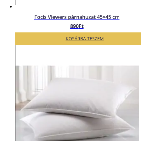
Focis Viewers párnahuzat 45×45 cm
890
Ft
KOSÁRBA TESZEM