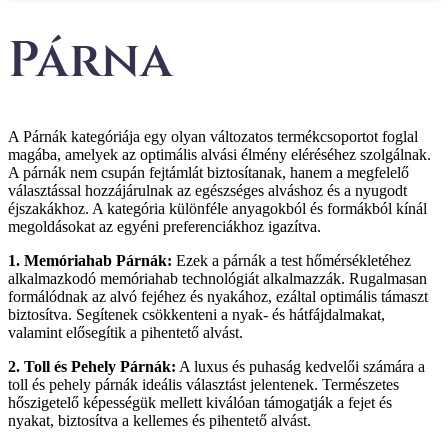
Párna
A Párnák kategóriája egy olyan változatos termékcsoportot foglal
magába, amelyek az optimális alvási élmény eléréséhez szolgálnak.
A párnák nem csupán fejtámlát biztosítanak, hanem a megfelelő
választással hozzájárulnak az egészséges alváshoz és a nyugodt
éjszakákhoz. A kategória különféle anyagokból és formákból kínál
megoldásokat az egyéni preferenciákhoz igazítva.
1. Memóriahab Párnák:
Ezek a párnák a test hőmérsékletéhez
alkalmazkodó memóriahab technológiát alkalmazzák. Rugalmasan
formálódnak az alvó fejéhez és nyakához, ezáltal optimális támaszt
biztosítva. Segítenek csökkenteni a nyak- és hátfájdalmakat,
valamint elősegítik a pihentető alvást.
2. Toll és Pehely Párnák:
A luxus és puhaság kedvelői számára a
toll és pehely párnák ideális választást jelentenek. Természetes
hőszigetelő képességük mellett kiválóan támogatják a fejet és
nyakat, biztosítva a kellemes és pihentető alvást.