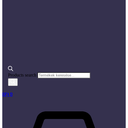
Products search
0
Ft
0