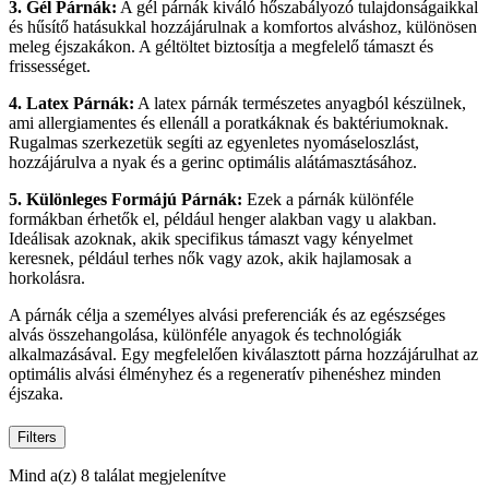
3. Gél Párnák:
A gél párnák kiváló hőszabályozó tulajdonságaikkal
és hűsítő hatásukkal hozzájárulnak a komfortos alváshoz, különösen
meleg éjszakákon. A géltöltet biztosítja a megfelelő támaszt és
frissességet.
4. Latex Párnák:
A latex párnák természetes anyagból készülnek,
ami allergiamentes és ellenáll a poratkáknak és baktériumoknak.
Rugalmas szerkezetük segíti az egyenletes nyomáseloszlást,
hozzájárulva a nyak és a gerinc optimális alátámasztásához.
5. Különleges Formájú Párnák:
Ezek a párnák különféle
formákban érhetők el, például henger alakban vagy u alakban.
Ideálisak azoknak, akik specifikus támaszt vagy kényelmet
keresnek, például terhes nők vagy azok, akik hajlamosak a
horkolásra.
A párnák célja a személyes alvási preferenciák és az egészséges
alvás összehangolása, különféle anyagok és technológiák
alkalmazásával. Egy megfelelően kiválasztott párna hozzájárulhat az
optimális alvási élményhez és a regeneratív pihenéshez minden
éjszaka.
Filters
Mind a(z) 8 találat megjelenítve