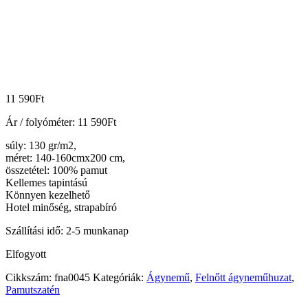
11 590
Ft
Ár / folyóméter:
11 590
Ft
súly: 130 gr/m2,
méret: 140-160cmx200 cm,
összetétel: 100% pamut
Kellemes tapintású
Könnyen kezelhető
Hotel minőség, strapabíró
Szállítási idő: 2-5 munkanap
Elfogyott
Cikkszám:
fna0045
Kategóriák:
Ágynemű
,
Felnőtt ágyneműhuzat
,
Pamutszatén