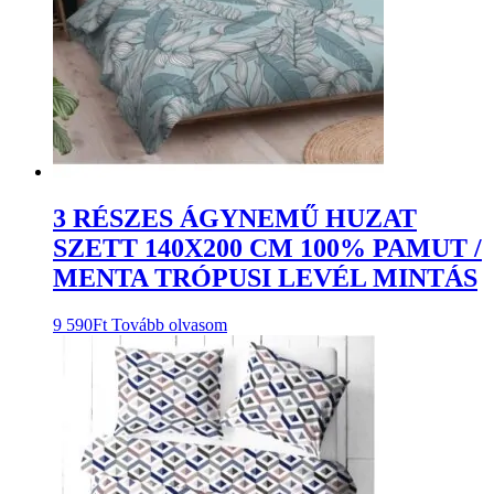
3 RÉSZES ÁGYNEMŰ HUZAT
SZETT 140X200 CM 100% PAMUT /
MENTA TRÓPUSI LEVÉL MINTÁS
9 590
Ft
Tovább olvasom