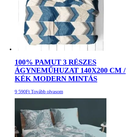
100% PAMUT 3 RÉSZES
ÁGYNEMŰHUZAT 140X200 CM /
KÉK MODERN MINTÁS
9 590
Ft
Tovább olvasom