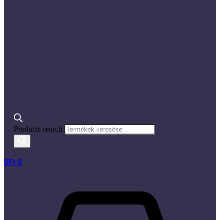
Products search
0
Ft
0