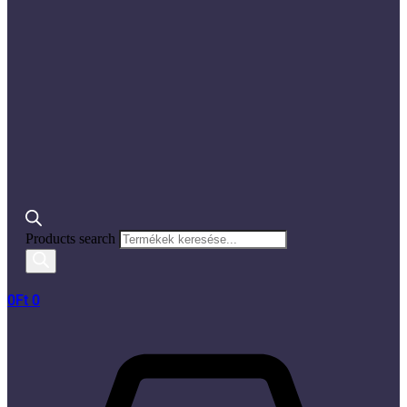
Products search
0
Ft
0